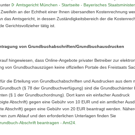
 unter
Amtsgericht München - Startseite - Bayerisches Staatsministe
i Zweifeln an der Echtheit einer Ihnen übersandten Kostenrechnung we
 an das Amtsgericht, in dessen Zuständigkeitsbereich der die Kostenre
e Gerichtsvollzieher tätig ist.
ntragung von Grundbuchabschriften/Grundbuchausdrucken
rauf hingewiesen, dass Online-Angebote privater Betreiber zur elektro
g von Grundbuchauszügen keine offiziellen Portale des Freistaats Sa
 für die Erteilung von Grundbuchabschriften und Ausdrucken aus dem 
 Grundbuch (§ 78 der Grundbuchverfügung) sind die Grundbuchämter 
hten (§ 1 der Grundbuchordnung). Dort kann ein einfacher Ausdruck
bigte Abschrift) gegen eine Gebühr von 10 EUR und ein amtlicher Ausd
gte Abschrift) gegen eine Gebühr von 20 EUR beantragt werden. Näher
nen zum Ablauf und den erforderlichen Unterlagen finden Sie
rundbuch-Abschrift beantragen - Amt24.