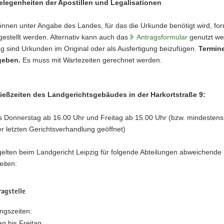
legenheiten der Apostillen und Legalisationen
nnen unter Angabe des Landes, für das die Urkunde benötigt wird, fo
h gestellt werden. Alternativ kann auch das
Antragsformular
genutzt we
g sind Urkunden im Original oder als Ausfertigung beizufügen.
Termin
rgeben.
Es muss mit Wartezeiten gerechnet werden.
ießzeiten des Landgerichtsgebäudes in der Harkortstraße 9:
s Donnerstag ab 16.00 Uhr und Freitag ab 15.00 Uhr (bzw. mindestens
r letzten Gerichtsverhandlung geöffnet)
gelten beim Landgericht Leipzig für folgende Abteilungen abweichende
eiten:
agstelle
ngszeiten:
g bis Freitag