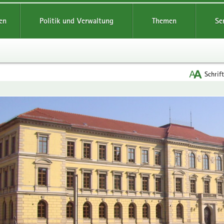
reifende
en
Politik und Verwaltung
Themen
Se
Schrif
en
leinstieg
lthemen