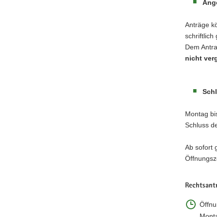
Ange
Anträge kö
schriftlic
Dem Antra
nicht ve
Schl
Montag bi
Schluss de
Ab sofort 
Öffnungsz
Rechtsantr
Öffnu
Monta