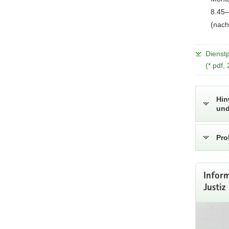
8.45–
(nach
Dienstp
(*.pdf,
Hin
und
Pro
Inform
Justiz