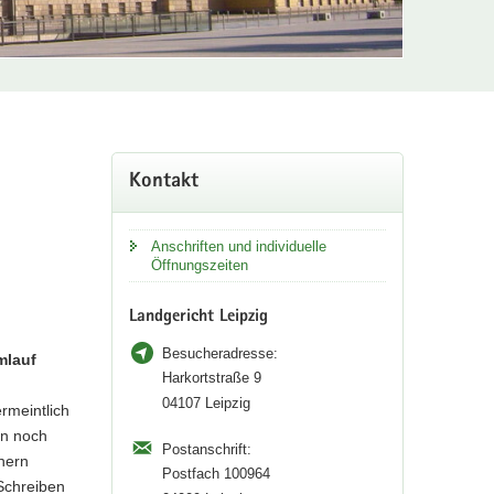
Weitere
Kontakt
Information
Anschriften und individuelle
Öffnungszeiten
Landgericht Leipzig
Besucheradresse:
Umlauf
Harkortstraße 9
04107 Leipzig
rmeintlich
en noch
Postanschrift:
hern
Postfach 100964
Schreiben