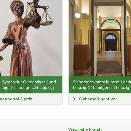
 - Symbol für Gerechtigkeit und
Sicherheitskontrolle beim Land
flege (© Landgericht Leipzig)
Leipzig (© Landgericht Leipzig)
enportal Justiz
Sicherheit geht vor
Verwandte Portale