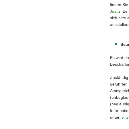
finden Sie
Justiz
. Be
sich bitte
ausstellend
Bea
Es wird da
Beschaffun
Zuständig
geführten
Amtsgeric
(unbeglau
(beglaubi
Informatio
unter:
G